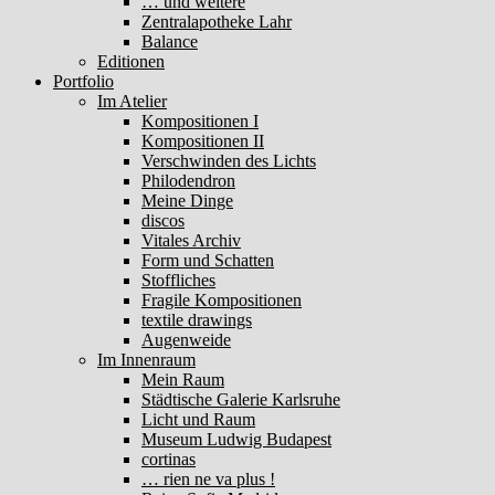
… und weitere
Zentralapotheke Lahr
Balance
Editionen
Portfolio
Im Atelier
Kompositionen I
Kompositionen II
Verschwinden des Lichts
Philodendron
Meine Dinge
discos
Vitales Archiv
Form und Schatten
Stoffliches
Fragile Kompositionen
textile drawings
Augenweide
Im Innenraum
Mein Raum
Städtische Galerie Karlsruhe
Licht und Raum
Museum Ludwig Budapest
cortinas
… rien ne va plus !