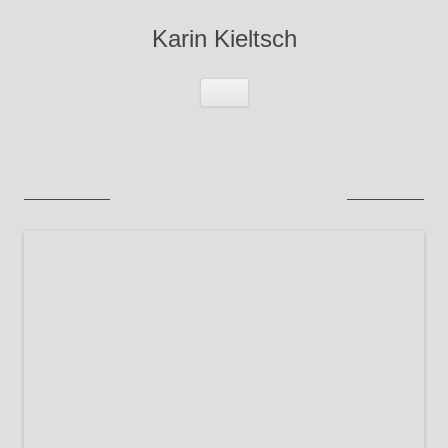
Karin Kieltsch
Zum Inhalt springen
Menü
054web
← Vorheriges
Nächstes →