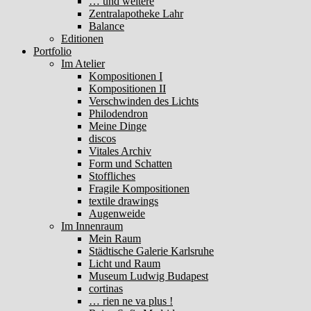
… und weitere
Zentralapotheke Lahr
Balance
Editionen
Portfolio
Im Atelier
Kompositionen I
Kompositionen II
Verschwinden des Lichts
Philodendron
Meine Dinge
discos
Vitales Archiv
Form und Schatten
Stoffliches
Fragile Kompositionen
textile drawings
Augenweide
Im Innenraum
Mein Raum
Städtische Galerie Karlsruhe
Licht und Raum
Museum Ludwig Budapest
cortinas
… rien ne va plus !